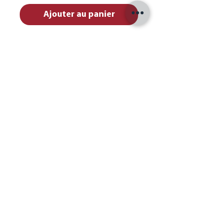
Ajouter au panier
ADAPTEUR de roue THRU AXLE
100mm X 12mm , convertie
facilement votre roue avant
de type THRU AXLE en QUICK
RELEASE pour vélo de route,
gravel, hybride, cyclotouriste ,afin
de profiter des avantages de
Transport et de rangements ,
des CLIPWHEEL C1 C2 C3