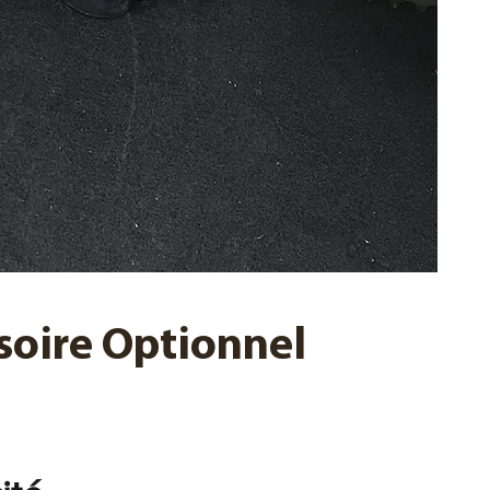
soire
Optionnel