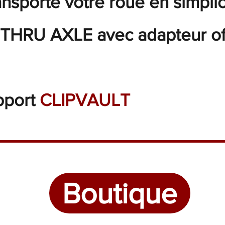
ansporte votre roue en simplic
HRU AXLE avec adapteur off
upport
CLIPVAULT
Boutique