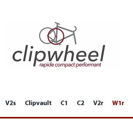
V2s
Clipvault
C1
C2
V2r
W1r