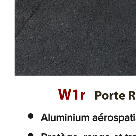
W1r
Porte 
Aluminium aérospat