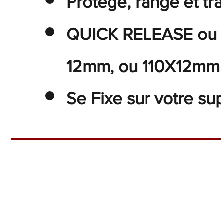
Protège, range et tr
QUICK RELEASE ou T
12mm, ou 110X12mm
Se Fixe sur votre s