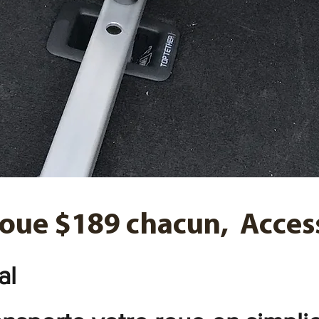
Roue $189 chacun,
Acces
ial